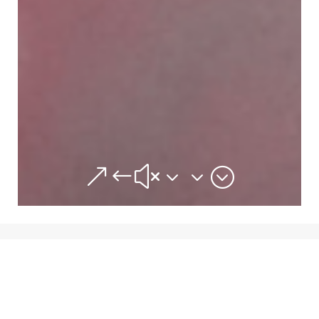
&#x33;